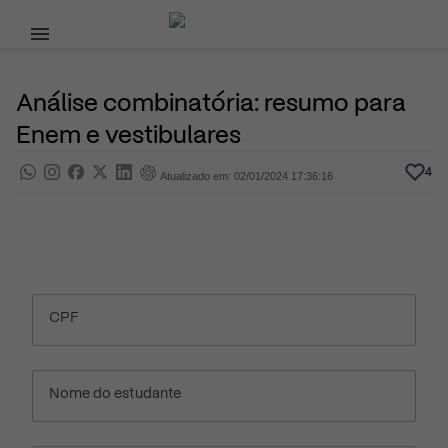
Pular para o conteúdo principal
16 de Novembro, 2023
Dicas de Estudo
Pra saber
Por
Prasaber
Análise combinatória: resumo para
Enem e vestibulares
4
Atualizado em: 02/01/2024 17:36:16
CPF
Nome do estudante