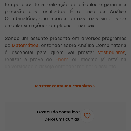
tempo durante a realização de cálculos e garantir a
precisão dos resultados. É o caso da Análise
Combinatória, que aborda formas mais simples de
calcular situações complexas e manuais.
Sendo um assunto presente em diversos programas
de
Matemática
, entender sobre Análise Combinatória
é essencial para quem vai prestar
vestibulares
,
realizar a prova do
Enem
ou mesmo já está na
universidade e deseja entender melhor o assunto.
Por isso, preparamos este artigo que vai te apresentar
Mostrar conteúdo completo
tudo sobre a Análise Combinatória. Vamos lá?
Neste artigo você vai encontrar:
O que é Análise Combinatória?
Gostou do conteúdo?
Deixe uma curtida:
Qual a função da Análise Combinatória?
Quais são os tipos de Análise Combinatória?