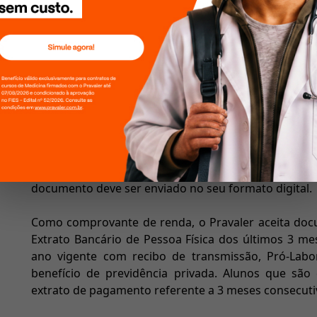
Envio de Documentos
Logo após a aprovação da instituição de ensino
documentos. Tudo é feito 100% online, através do
Po
são:
Documento de identificação
CPF
Comprovante de Renda
Como documento de identificação, o Pravaler acei
Nacional de Identificação), CIN (Carteira de Identifi
Habilitação), CTPS (Carteira de trabalho), Identidade 
CREA, CRM, CRMV, CRC, etc.) ou RNE (Registro Nacion
documento deve ser enviado no seu formato digital.
Como comprovante de renda, o Pravaler aceita docu
Extrato Bancário de Pessoa Física dos últimos 3 m
ano vigente com recibo de transmissão, Pró-Lab
benefício de previdência privada. Alunos que são 
extrato de pagamento referente a 3 meses consecuti