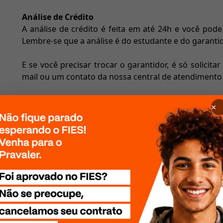
Análise de Crédito
A análise de crédito é feita em até 24h e você pode
Lembre-se que a análise é do estudante e do garantid
E se você precisar trocar o garantidor, é só solicitar
mail ou um contato da nossa central de atendimento e
Se quiser saber mais sobre como melhorar sua anális
×
blog:
como melhorar sua análise de crédito
.
Aprovação da Instituição de Ensino
Os dados preenchidos na Simulação e Proposta do Pra
ensino. Ela irá conferir com os dados da sua mat
matriculado. Se tiverem dados divergentes, a instit
pendências apontadas sejam resolvidas.