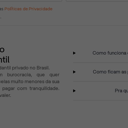
as
Políticas de Privacidade
.
 o
Como funciona o
til
ntil privado no Brasil.
Como ficam as 
m burocracia, que quer
celas muito menores da sua
 pagar com tranquilidade.
Pra q
aler.