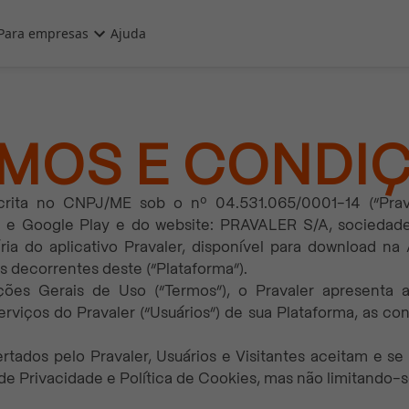
Para empresas
Ajuda
MOS E CONDI
ita no CNPJ/ME sob o nº 04.531.065/0001-14 (“Pravaler
e e Google Play e do website: PRAVALER S/A, sociedad
ária do aplicativo Pravaler, disponível para download n
es decorrentes deste (“Plataforma”).
ões Gerais de Uso (“Termos”), o Pravaler apresenta 
serviços do Pravaler (“Usuários”) de sua Plataforma, as c
ofertados pelo Pravaler, Usuários e Visitantes aceitam e
 de Privacidade e Política de Cookies, mas não limitando-