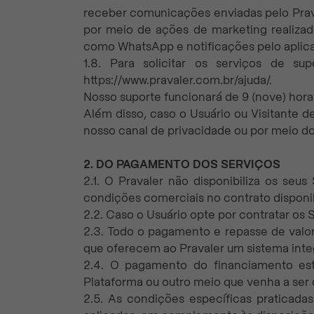
receber comunicações enviadas pelo Prav
por meio de ações de marketing realizad
como WhatsApp e notificações pelo aplicat
1.8. Para solicitar os serviços de s
https://www.pravaler.com.br/ajuda/.
Nosso suporte funcionará de 9 (nove) horas
Além disso, caso o Usuário ou Visitante 
nosso canal de privacidade ou por meio d
2. DO PAGAMENTO DOS SERVIÇOS
2.1. O Pravaler não disponibiliza os seu
condições comerciais no contrato disponib
2.2. Caso o Usuário opte por contratar o
2.3. Todo o pagamento e repasse de valore
que oferecem ao Pravaler um sistema int
2.4. O pagamento do financiamento est
Plataforma ou outro meio que venha a ser d
2.5. As condições específicas praticadas 