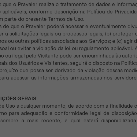
es que o Pravaler realiza o tratamento de dados e informa
 aplicáveis, conforme descrição na Política de Privacid
em parte do presente Termos de Uso.
tes de que o Pravaler poderá acessar e eventualmente div
er a solicitações legais ou processos legais; (b) proteger 
os ou outras políticas associadas aos Serviços; e (c) agir 
al ou evitar a violação da lei ou regulamento aplicável. Al
so ou ilegal pelo Visitante pode ser encaminhada às autori
s dos Usuários e Visitantes, seguirá o disposto na Polític
prejuízo que possa ser derivado da violação dessas medi
s para acessar as informações armazenadas nos servidore
IÇÕES GERAIS
os de Uso a qualquer momento, de acordo com a finalidad
mo para adequação e conformidade legal de disposição 
sempre a mais recente, a qual estará disponibilizada