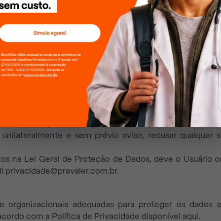
á aos Usuários ou Visitantes direitos a qualquer tipo de
 cessão, a venda, o aluguel ou outra forma de transferê
adastros por pessoas cujos cadastros originais tenham sid
er sua senha de acesso à Plataforma. Ao criar uma conta
mirá total responsabilidade por quaisquer ações realizad
 o Pravaler imediatamente, por meio dos canais de conta
atação de uso não autorizado de sua conta. O Usuário s
sso só será possível mediante a utilização de sistema de v
e, unilateralmente e sem prévio aviso, recusar qualquer
stos na Lei Geral de Proteção de Dados, deve o Usuário 
il privacidade@pravaler.com.br.
as e organizacionais adequadas para proteger os dados 
cordo com a Política de Privacidade disponível aqui.