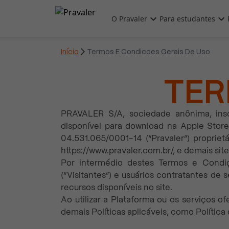
Pular para o conteúdo principal
O Pravaler
Para estudantes
Início

Termos E Condicoes Gerais De Uso
TER
PRAVALER S/A, sociedade anônima, inscr
disponível para download na Apple Stor
04.531.065/0001-14 (“Pravaler”) propriet
https://www.pravaler.com.br/, e demais sit
Por intermédio destes Termos e Condiç
(“Visitantes”) e usuários contratantes de 
recursos disponíveis no site.
Ao utilizar a Plataforma ou os serviços 
demais Políticas aplicáveis, como Política