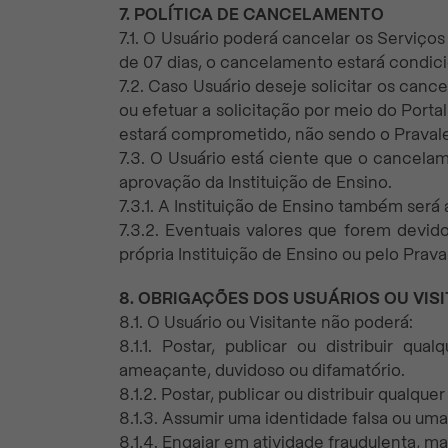
7. POLÍTICA DE CANCELAMENTO
7.1. O Usuário poderá cancelar os Serviços
de 07 dias, o cancelamento estará condici
7.2. Caso Usuário deseje solicitar os can
ou efetuar a solicitação por meio do Port
estará comprometido, não sendo o Pravale
7.3. O Usuário está ciente que o cancela
aprovação da Instituição de Ensino.
7.3.1. A Instituição de Ensino também será
7.3.2. Eventuais valores que forem devid
própria Instituição de Ensino ou pelo Praval
8. OBRIGAÇÕES DOS USUÁRIOS OU VIS
8.1. O Usuário ou Visitante não poderá:
8.1.1. Postar, publicar ou distribuir qua
ameaçante, duvidoso ou difamatório.
8.1.2. Postar, publicar ou distribuir qualqu
8.1.3. Assumir uma identidade falsa ou uma
8.1.4. Engajar em atividade fraudulenta, m