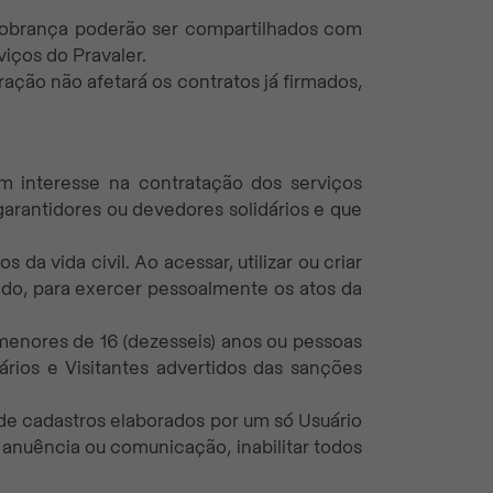
cobrança poderão ser compartilhados com
iços do Pravaler.
ração não afetará os contratos já firmados,
am interesse na contratação dos serviços
garantidores ou devedores solidários e que
a vida civil. Ao acessar, utilizar ou criar
ido, para exercer pessoalmente os atos da
 menores de 16 (dezesseis) anos ou pessoas
ários e Visitantes advertidos das sanções
 de cadastros elaborados por um só Usuário
a anuência ou comunicação, inabilitar todos