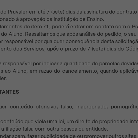
 do Pravaler em até 7 (sete) dias da assinatura do contrat
onado à aprovação da Instituição de Ensino.
celamentos do item 7.1., poderá entrar em contato com o P
al do Aluno. Ressaltamos que após análise do pedido, o seu
r responsável por qualquer consequência desta solicitaçã
mento dos Serviços, após o prazo de 7 (sete) dias do C
 a responsável por indicar a quantidade de parcelas devida
os ao Aluno, em razão do cancelamento, quando aplicável
er.
ITANTES
lquer conteúdo ofensivo, falso, inapropriado, pornográfic
er conteúdo que viola uma lei, um direito de propriedade inte
 afiliação falsa com outra pessoa ou entidade.
andar spam, fazer publicidade de ou promover outros sites,