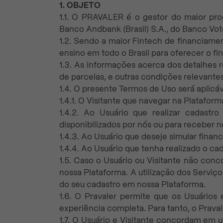
1. OBJETO
1.1. O PRAVALER é o gestor do maior pr
Banco Andbank (Brasil) S.A., do Banco Voto
1.2. Sendo a maior Fintech de financiamen
ensino em todo o Brasil para oferecer o fi
1.3. As informações acerca dos detalhes r
de parcelas, e outras condições relevantes 
1.4. O presente Termos de Uso será aplicáv
1.4.1. O Visitante que navegar na Plataform
1.4.2. Ao Usuário que realizar cadastr
disponibilizados por nós ou para receber n
1.4.3. Ao Usuário que deseje simular finan
1.4.4. Ao Usuário que tenha realizado o c
1.5. Caso o Usuário ou Visitante não con
nossa Plataforma. A utilização dos Serviç
do seu cadastro em nossa Plataforma.
1.6. O Pravaler permite que os Usuários
experiência completa. Para tanto, o Prava
1.7. O Usuário e Visitante concordam em u