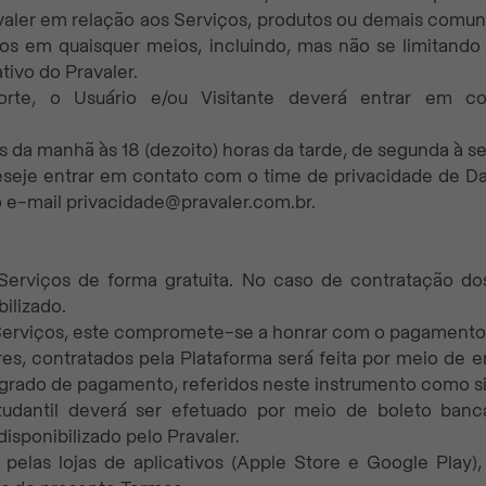
aler em relação aos Serviços, produtos ou demais comuni
os em quaisquer meios, incluindo, mas não se limitando
ivo do Pravaler.
uporte, o Usuário e/ou Visitante deverá entrar em c
 da manhã às 18 (dezoito) horas da tarde, de segunda à se
deseje entrar em contato com o time de privacidade de D
o e-mail privacidade@pravaler.com.br.
s Serviços de forma gratuita. No caso de contratação d
ilizado.
s Serviços, este compromete-se a honrar com o pagamento
s, contratados pela Plataforma será feita por meio de e
egrado de pagamento, referidos neste instrumento como 
udantil deverá ser efetuado por meio de boleto bancá
isponibilizado pelo Pravaler.
pelas lojas de aplicativos (Apple Store e Google Play),