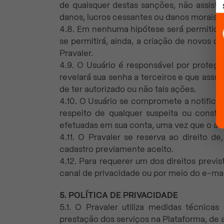
de quaisquer destas sanções, não assistir
danos, lucros cessantes ou danos morais.
4.8. Em nenhuma hipótese será permitida a
se permitirá, ainda, a criação de novos c
Pravaler.
4.9. O Usuário é responsável por proteg
revelará sua senha a terceiros e que assu
de ter autorizado ou não tais ações.
4.10. O Usuário se compromete a notificar
respeito de qualquer suspeita ou const
efetuadas em sua conta, uma vez que o ace
4.11. O Pravaler se reserva ao direito d
cadastro previamente aceito.
4.12. Para requerer um dos direitos previ
canal de privacidade ou por meio do e-ma
5. POLÍTICA DE PRIVACIDADE
5.1. O Pravaler utiliza medidas técnic
prestação dos serviços na Plataforma, de a