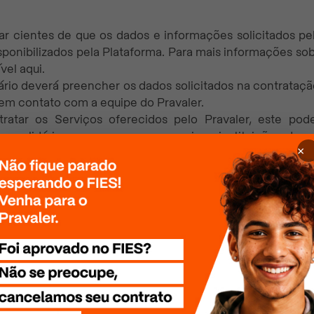
tar cientes de que os dados e informações solicitados pel
isponibilizados pela Plataforma. Para mais informações s
vel aqui.
uário deverá preencher os dados solicitados na contrataç
 em contato com a equipe do Pravaler.
ratar os Serviços oferecidos pelo Pravaler, este po
es solidários com empresas parceiras, instituições de 
×
tar a conclusão do processo.
 que estão ao seu alcance para proteger os dados e a
Usuários e Visitantes fornecerem, atualizarem e garanti
nsabilidade civil e criminal resultante de dados inveríd
utilizar todos os meios válidos e possíveis para identific
ue estime serem pertinentes a fim de conferir os dados in
tro, ou as informações nele contidas, suspeito de conte
ia ou definitivamente, o Usuário ou Visitante responsáve