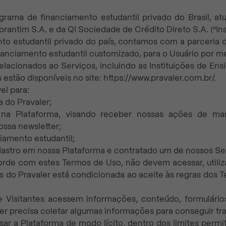
ograma de financiamento estudantil privado do Brasil, 
rantim S.A. e da QI Sociedade de Crédito Direto S.A. (“Ins
to estudantil privado do país, contamos com a parceria d
nanciamento estudantil customizado, para o Usuário por me
elacionados ao Serviços, incluindo as Instituições de Ens
estão disponíveis no site: https://www.pravaler.com.br/.
el para:
a do Pravaler;
o na Plataforma, visando receber nossas ações de ma
ossa newsletter;
ciamento estudantil;
adastro em nossa Plataforma e contratado um de nossos Se
corde com estes Termos de Uso, não devem acessar, utiliz
os do Pravaler está condicionada ao aceite às regras dos
 e Visitantes acessem informações, conteúdo, formulár
ler precisa coletar algumas informações para conseguir tr
sar a Plataforma de modo lícito, dentro dos limites perm