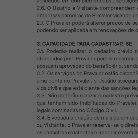
aplicados, em complemento às disposiçõe
2.6. O Usuário e Visitante compreendem
empresas parceiras do Pravaler visando un
2.7. O Pravaler poderá alterar preços de s
podendo ser aplicada em renovações de c
3. CAPACIDADE PARA CADASTRAR-SE
3.1. Poderão realizar o cadastro prévio
oferecidos pelo Pravaler para si mesmos o
possuam aprovação do beneficiário, sendo
3.2. Os serviços do Pravaler estão disponí
uma conta no Pravaler, o Usuário assegur
vida civil e que está ciente das sanções le
3.3. Não poderão realizar o cadastro prév
que tenham sido inabilitadas do Pravaler
legais cominadas no Código Civil.
3.4. É vedada a criação de mais de um cad
ou Visitante, o Pravaler reserva-se o dire
os cadastros existentes e impedir eventuai