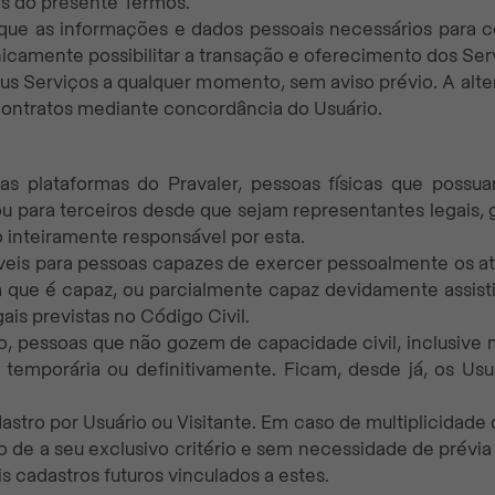
s do presente Termos.
 que as informações e dados pessoais necessários para 
icamente possibilitar a transação e oferecimento dos Serv
eus Serviços a qualquer momento, sem aviso prévio. A alte
ontratos mediante concordância do Usuário.
 nas plataformas do Pravaler, pessoas físicas que possu
u para terceiros desde que sejam representantes legais, 
 inteiramente responsável por esta.
veis para pessoas capazes de exercer pessoalmente os atos d
a que é capaz, ou parcialmente capaz devidamente assist
gais previstas no Código Civil.
io, pessoas que não gozem de capacidade civil, inclusive
, temporária ou definitivamente. Ficam, desde já, os Usu
astro por Usuário ou Visitante. Em caso de multiplicidade
ito de a seu exclusivo critério e sem necessidade de prévi
s cadastros futuros vinculados a estes.