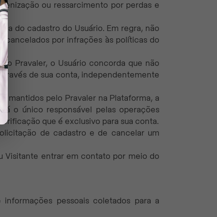
 indenização ou ressarcimento por perdas e
ncia do cadastro do Usuário. Em regra, não
o cancelados por infrações às políticas do
 no Pravaler, o Usuário concorda que não
as através de sua conta, independentemente
to mantidos pelo Pravaler na Plataforma, a
erá o único responsável pelas operações
erificação que é exclusivo para sua conta.
 solicitação de cadastro e de cancelar um
ou Visitante entrar em contato por meio do
e informações pessoais coletados para a