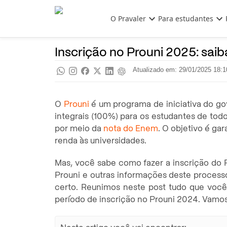
Pular para o conteúdo principal
O Pravaler
Para estudantes
Prouni
Pra saber
Inscrição no Prouni 2025: sai
Atualizado em: 29/01/2025 18:1
O
Prouni
é um programa de iniciativa do go
integrais (100%) para os estudantes de todo
por meio da
nota do Enem
. O objetivo é ga
renda às universidades.
Mas, você sabe como fazer a inscrição do P
Prouni e outras informações deste processo
certo. Reunimos neste post tudo que você
período de inscrição no Prouni 2024. Vamos