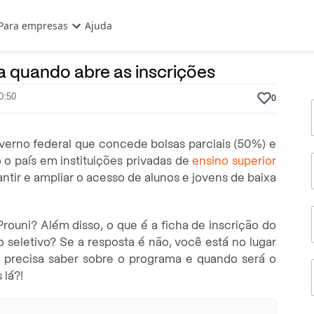
Para empresas
Ajuda
22 de Janeiro, 2025
Por
Prasaber
ba quando abre as inscrições
0:50
0
verno federal que concede bolsas parciais (50%) e
 o país em instituições privadas de
ensino superior
rantir e ampliar o acesso de alunos e jovens de baixa
rouni? Além disso, o que é a ficha de inscrição do
 seletivo? Se a resposta é não, você está no lugar
 precisa saber sobre o programa e quando será o
 lá?!