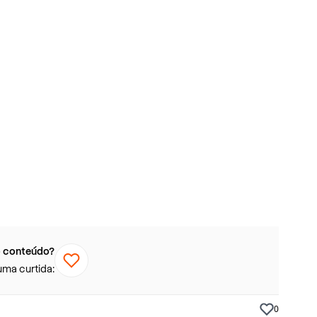
 conteúdo?
uma curtida:
0