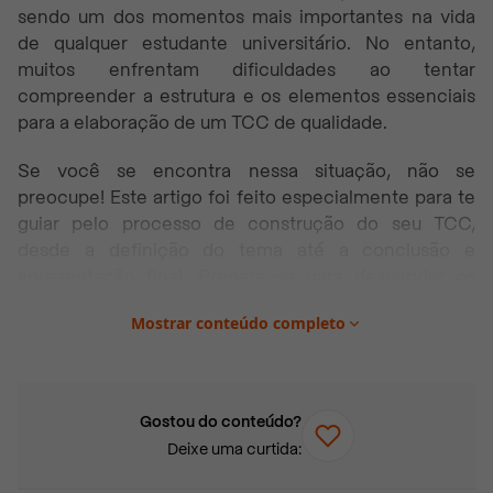
sendo um dos momentos mais importantes na vida
de qualquer estudante universitário. No entanto,
muitos enfrentam dificuldades ao tentar
compreender a estrutura e os elementos essenciais
para a elaboração de um TCC de qualidade.
Se você se encontra nessa situação, não se
preocupe! Este artigo foi feito especialmente para te
guiar pelo processo de construção do seu TCC,
desde a definição do tema até a conclusão e
apresentação final. Prepare-se para desvendar os
segredos da estrutura do TCC e dar os primeiros
Mostrar conteúdo completo
passos rumo ao sucesso acadêmico.
Neste artigo você vai encontrar:
Gostou do conteúdo?
Como é dividido o TCC segundo a ABNT?
Deixe uma curtida:
Estrutura do TCC