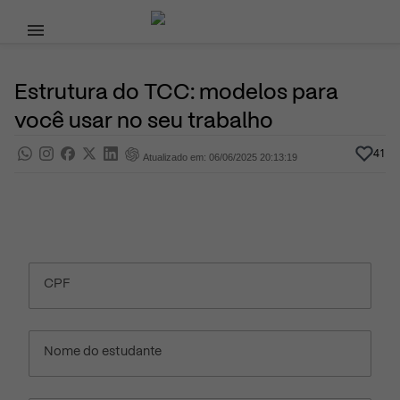
Pular para o conteúdo principal
6 de Junho, 2025
Dicas de Estudo
Pra saber
Por
Prasaber
Estrutura do TCC: modelos para
você usar no seu trabalho
41
Atualizado em: 06/06/2025 20:13:19
CPF
Nome do estudante