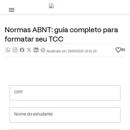
Pular para o conteúdo principal
29 de Maio, 2025
Dicas de Estudo
Pra saber
Por
Prasaber
Normas ABNT: guia completo para
formatar seu TCC
85
Atualizado em: 29/05/2025 18:41:20
CPF
Nome do estudante