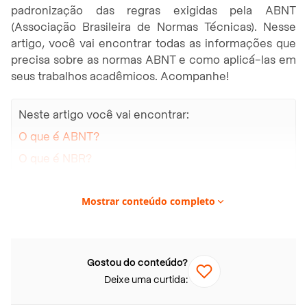
padronização das regras exigidas pela ABNT
(Associação Brasileira de Normas Técnicas). Nesse
artigo, você vai encontrar todas as informações que
precisa sobre as normas ABNT e como aplicá-las em
seus trabalhos acadêmicos. Acompanhe!
Neste artigo você vai encontrar:
O que é ABNT?
O que é NBR?
NBR 14724 – Trabalho Acadêmico
Mostrar conteúdo completo
NBR 10520 – Citações
NBR 6022 – Artigos científicos impressos
NBR 6023 – Referências
Gostou do conteúdo?
NBR 6027 – Sumário
Deixe uma curtida:
NBR 6028 – Resumo e Abstract