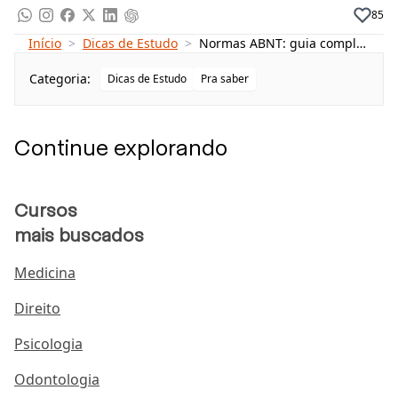
NBR 6024 – Numeração progressiva das
85
seções
Início
>
Dicas de Estudo
>
Normas ABNT: guia completo para formatar seu TCC
NBR 6034 – Índice
Categoria:
Dicas de Estudo
Pra saber
NBR 15287 – Projeto de pesquisa
Importância das normas da ABNT
Continue explorando
Elementos pré-textuais
Elementos textuais
Elementos pós-textuais
Cursos
mais buscados
Formatação da ABNT
Papel
Medicina
Fonte
Direito
Margens
Psicologia
Espaçamentos
Odontologia
Texto