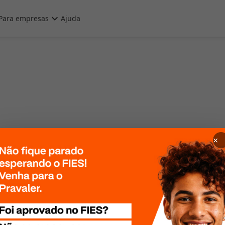
Para empresas
Ajuda
×
 Por favor, tente
te mais tarde!