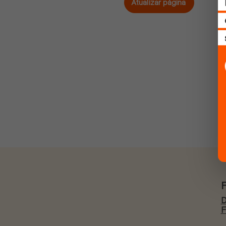
Atualizar página
D
F