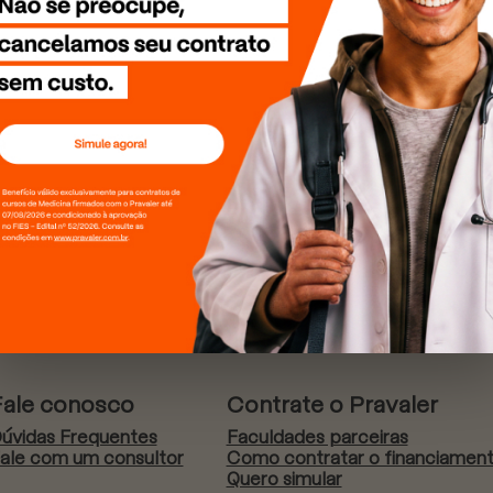
Fale conosco
Contrate o Pravaler
úvidas Frequentes
Faculdades parceiras
ale com um consultor
Como contratar o financiamen
Quero simular