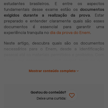
estudantes brasileiros. E entre os aspectos
fundamentais desse exame estão os
documentos
exigidos durante a realização da prova
. Estar
preparado e entender claramente quais são esses
documentos é essencial para garantir uma
experiência tranquila no
dia da prova do Enem
.
Neste artigo, descubra quais são os documentos
necessários para o Enem, desde a identificação
pessoal até os materiais permitidos e proibidos. Com
a lista que preparamos, você poderá focar no que
realmente importa: seu desempenho no exame que
Mostrar conteúdo completo
pode abrir portas para sua educação superior.
Neste artigo você vai encontrar:
Gostou do conteúdo?
Como se inscrever no Enem?
Deixe uma curtida:
Documentos para o Enem