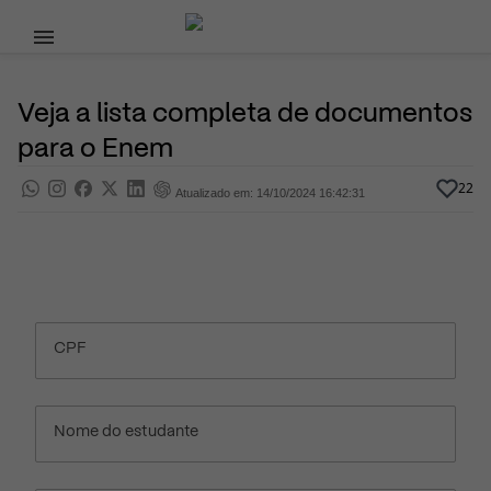
Pular para o conteúdo principal
14 de Outubro, 2024
Enem
Pra saber
Por
Prasaber
Veja a lista completa de documentos
para o Enem
22
Atualizado em: 14/10/2024 16:42:31
CPF
Nome do estudante