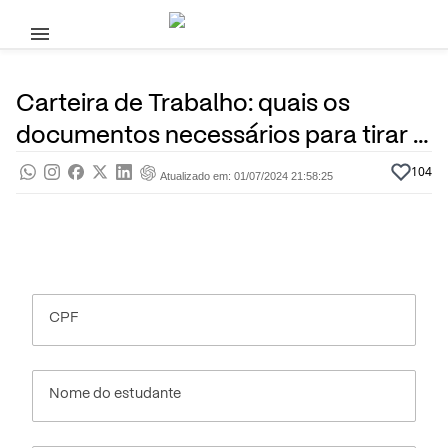
Pular para o conteúdo principal
30 de Janeiro, 2020
Profissões
Pra saber
Por
Prasaber
Carteira de Trabalho: quais os
documentos necessários para tirar a
sua?
104
Atualizado em: 01/07/2024 21:58:25
CPF
Nome do estudante