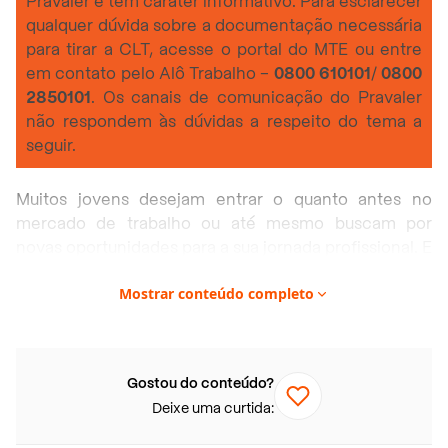
Pravaler e tem caráter informativo. Para esclarecer
qualquer dúvida sobre a documentação necessária
para tirar a CLT, acesse o portal do MTE ou entre
em contato pelo Alô Trabalho –
0800 610101
/
0800
2850101
. Os canais de comunicação do Pravaler
não respondem às dúvidas a respeito do tema a
seguir.
Muitos jovens desejam entrar o quanto antes no
mercado de trabalho ou até mesmo buscam por
novas oportunidades para a sua jornada profissional. E
para uma contratação segura e que garanta todos os
Mostrar conteúdo completo
direitos ao empregado, a
Carteira de Trabalho e
Previdência Social
, ou
CTPS
, é documento
fundamental para registrar a admissão e qual função
deve ser desenvolvida.
Gostou do conteúdo?
Deixe uma curtida:
Apesar de bastante conhecida, a carteira de trabalho
pode ser tema de muitas dúvidas para quem precisa