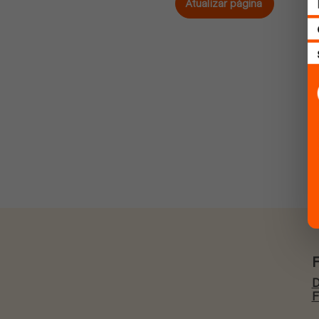
Atualizar página
D
F