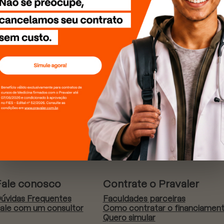
Fale conosco
Contrate o Pravaler
úvidas Frequentes
Faculdades parceiras
ale com um consultor
Como contratar o financiamen
Quero simular