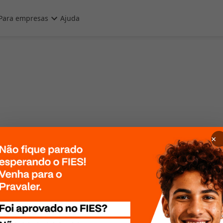
Para empresas
Ajuda
×
 Por favor, tente
te mais tarde!