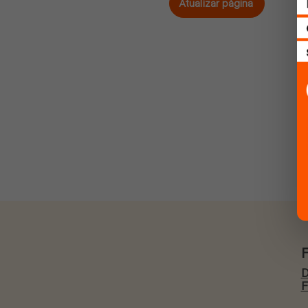
Atualizar página
D
F