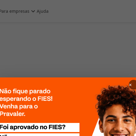
Para empresas
Ajuda
×
 Por favor, tente
te mais tarde!