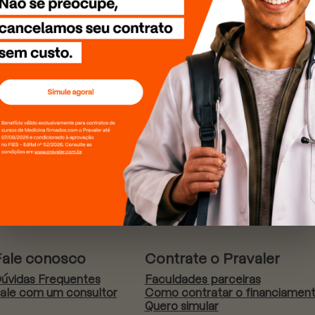
Fale conosco
Contrate o Pravaler
úvidas Frequentes
Faculdades parceiras
ale com um consultor
Como contratar o financiamen
Quero simular