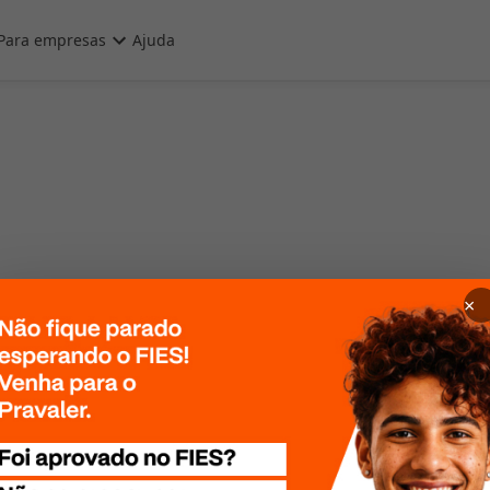
Para empresas
Ajuda
×
 Por favor, tente
te mais tarde!