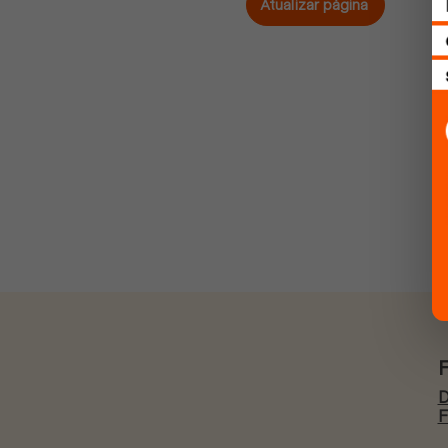
Atualizar página
D
F