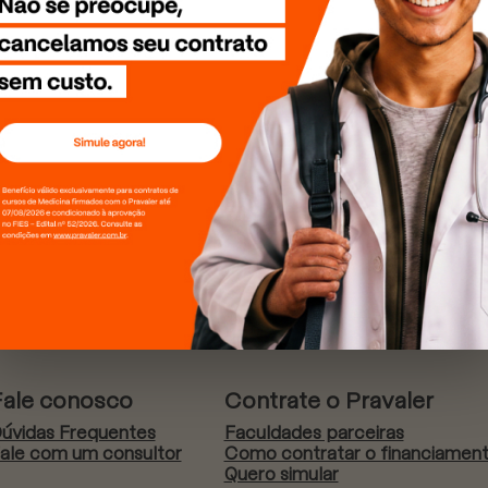
Fale conosco
Contrate o Pravaler
úvidas Frequentes
Faculdades parceiras
ale com um consultor
Como contratar o financiamen
Quero simular