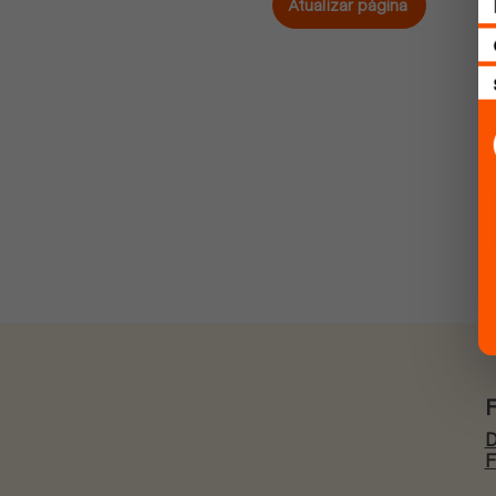
Atualizar página
D
F