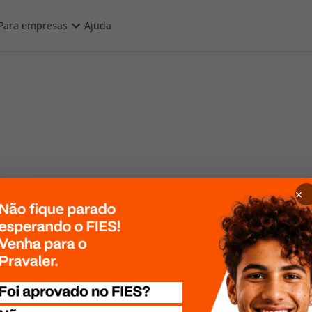
Para empresas
Ajuda
×
 Por favor, tente
te mais tarde!