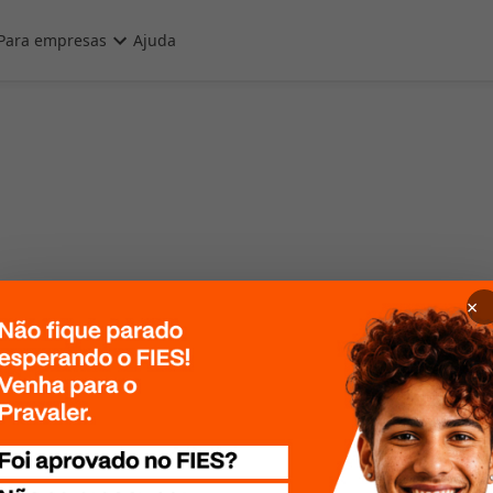
Para empresas
Ajuda
×
 Por favor, tente
te mais tarde!