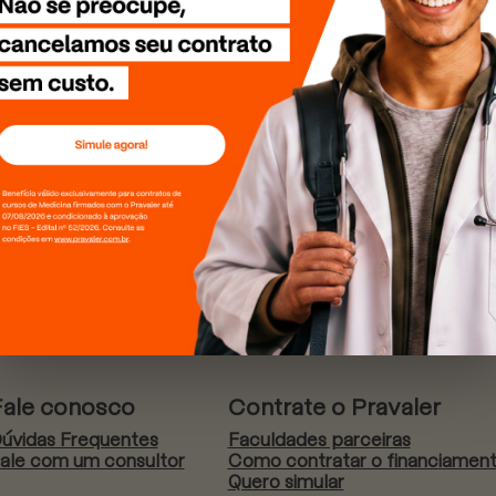
Fale conosco
Contrate o Pravaler
úvidas Frequentes
Faculdades parceiras
ale com um consultor
Como contratar o financiamen
Quero simular