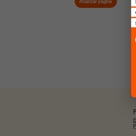
Atualizar página
D
F