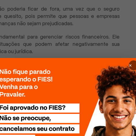
ão poderia ficar de fora, uma vez que o seguro
 quesito, pois permite que pessoas e empresas
inanças não sejam prejudicadas.
amental para gerenciar riscos financeiros. Ele
ituações que podem afetar negativamente sua
ca ou jurídica.
×
, cada um projetado para atender necessidades
o financeira. A seguir você confere quais são os
antes, projetado para garantir proteção financeira
alecimento.