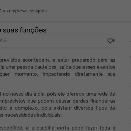
Para empresas
Ajuda
8 de Novembro, 2023
Por
Prasaber
e suas funções
9:56
0
vistos acontecem, e estar preparado para as
ja uma pessoa cautelosa, saiba que esses eventos
quer momento, impactando diretamente sua
no nosso dia a dia, pois ele oferece uma rede de
imprevistos que podem causar perdas financeiras
vasto e complexo, pois existem diversos tipos de
s necessidades individuais.
specífico, e a escolha certa pode fazer toda a