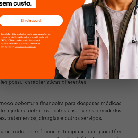
e vigência da apólice, a seguradora deve pagar um
iciários nomeados pelo segurado. Essa indenização
o que escolhe quem deve receber a indenização em
ilhos, parentes ou outra pessoa designada por ele.
ecessário que o segurado pague planos mensais,
ndo da política de cada seguradora. Além disso, os
 inúmeros fatores, como idade, estado de saúde,
e pode ser vida temporário, vida permanente ou com
s possui características diferentes.
rnece cobertura financeira para despesas médicas
to, ajudar a cobrir os custos associados a cuidados
s, tratamentos, cirurgias e outros serviços.
 uma rede de médicos e hospitais aos quais têm