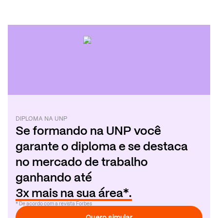
DIPLOMA
NA
UNP
Se formando
na
UNP
você
garante o diploma e se destaca
no mercado de trabalho
ganhando até
3x mais na sua área*.
* De acordo com a revista Forbes
Quero simular