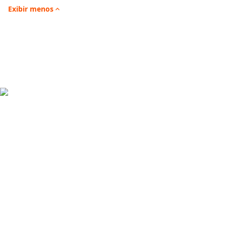
Exibir
menos

Depoimentos de alunos