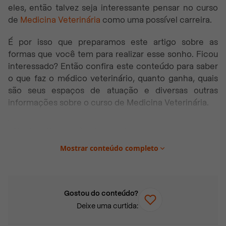
eles, então talvez seja interessante pensar no curso
de
Medicina Veterinária
como uma possível carreira.
É por isso que preparamos este artigo sobre as
formas que você tem para realizar esse sonho. Ficou
interessado? Então confira este conteúdo para saber
o que faz o médico veterinário, quanto ganha, quais
são seus espaços de atuação e diversas outras
informações sobre o curso de Medicina Veterinária.
Neste artigo você vai encontrar:
O que faz o médico veterinário?
Mostrar conteúdo completo
Como é o curso de Medicina Veterinária?
Grade curricular do curso de Medicina
Veterinária
Gostou do conteúdo?
Deixe uma curtida:
Quanto tempo dura o curso de Medicina
Veterinária?