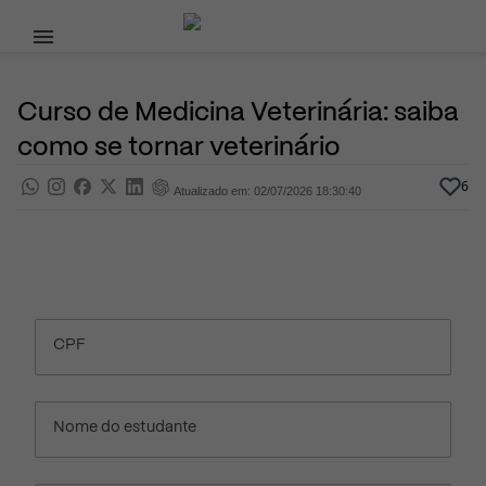
Pular para o conteúdo principal
14 de Abril, 2025
Ensino Superior
Pra saber
Por
Prasaber
Curso de Medicina Veterinária: saiba
como se tornar veterinário
6
Atualizado em: 02/07/2026 18:30:40
CPF
Nome do estudante