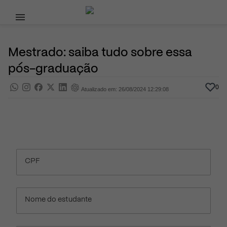
Pular para o conteúdo principal
7 de Outubro, 2022
Ensino Superior
Pra saber
Por
Prasaber
Mestrado: saiba tudo sobre essa
pós-graduação
0
Atualizado em: 26/08/2024 12:29:08
CPF
Nome do estudante