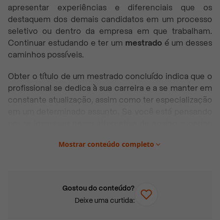
apresentar experiências e diferenciais que os
destaquem dos demais candidatos em um processo
seletivo ou dentro da empresa em que trabalham.
Continuar estudando e ter um
mestrado
é um desses
caminhos possíveis.
Obter o título de um mestrado concluído indica que o
profissional se dedica à sua carreira e a se manter em
constante atualização, assim como ter especialização
em um determinado assunto. Se você está pensando
em se inscrever nessa alternativa de ensino superior,
confira os principais pontos sobre o tema que
Mostrar conteúdo completo
trouxemos para você neste artigo. Boa leitura!
Neste artigo você vai encontrar:
Gostou do conteúdo?
Como é um curso de mestrado?
Deixe uma curtida:
Mestrado em faculdades públicas