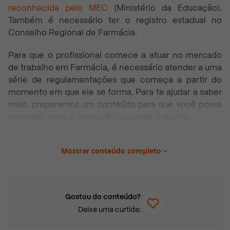
reconhecida pelo MEC
(Ministério da Educação).
Também é necessário ter o registro estadual no
Conselho Regional de Farmácia.
Para que o profissional comece a atuar no mercado
de trabalho em Farmácia, é necessário atender a uma
série de regulamentações que começa a partir do
momento em que ele se forma. Para te ajudar a saber
mais, preparamos um conteúdo para que você possa
entender onde o farmacêutico pode trabalhar.
Neste artigo você vai encontrar:
Mostrar conteúdo completo
O que o farmacêutico faz?
Como está o mercado de trabalho em Farmácia?
Qual é o salário de um farmacêutico?
Gostou do conteúdo?
Deixe uma curtida:
Qual a área mais bem paga de Farmácia?
Farmacoeconomia