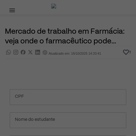
Pular para o conteúdo principal
23 de Janeiro, 2023
Profissões
Pra saber
Por
Prasaber
Mercado de trabalho em Farmácia:
veja onde o farmacêutico pode
trabalhar
1
Atualizado em: 16/10/2025 14:33:41
CPF
Nome do estudante