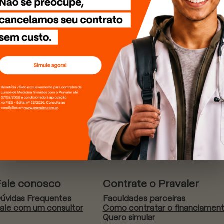
Fale conosco
Contrate o Pravaler
úvidas Frequentes
Faculdades parceiras
ale com um consultor
Como contratar o financiamen
Quero simular