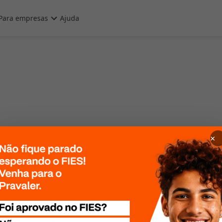
Para empresas
Ajuda
×
 Por favor, tente
te mais tarde!