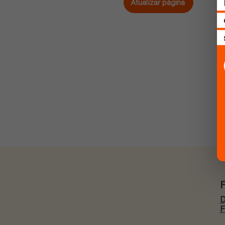
Atualizar página
D
F