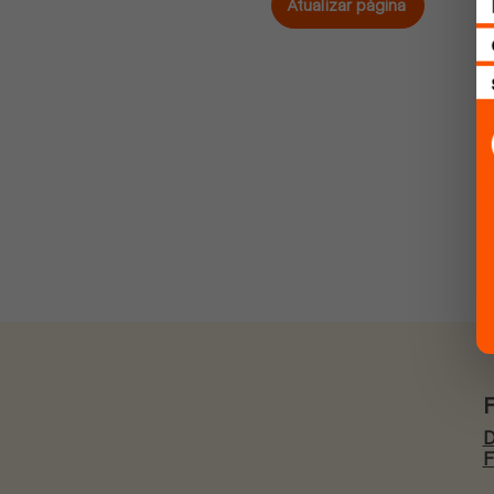
Atualizar página
D
F