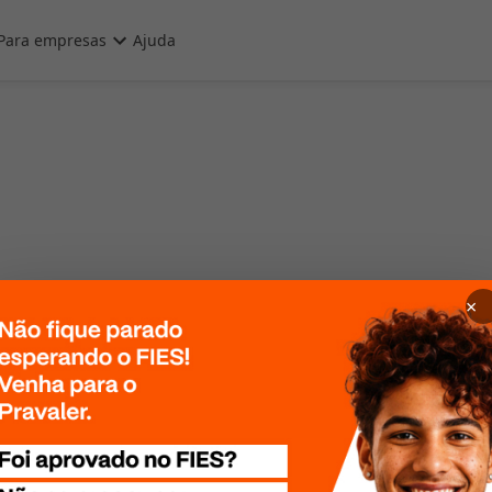
Para empresas
Ajuda
×
 Por favor, tente
te mais tarde!