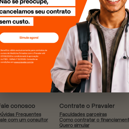
Fale conosco
Contrate o Pravaler
úvidas Frequentes
Faculdades parceiras
ale com um consultor
Como contratar o financiamen
Quero simular