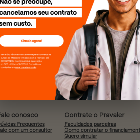
Fale conosco
Contrate o Pravaler
úvidas Frequentes
Faculdades parceiras
ale com um consultor
Como contratar o financiamen
Quero simular