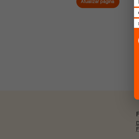
Atualizar página
D
F