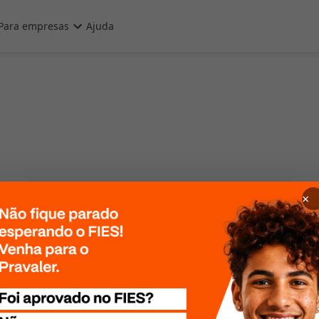
Para empresas
Ajuda
×
 Por favor, tente
te mais tarde!