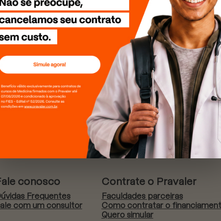
Fale conosco
Contrate o Pravaler
úvidas Frequentes
Faculdades parceiras
ale com um consultor
Como contratar o financiamen
Quero simular