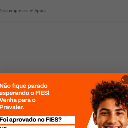
Para empresas
Ajuda
×
 Por favor, tente
te mais tarde!