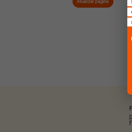
Atualizar página
D
F