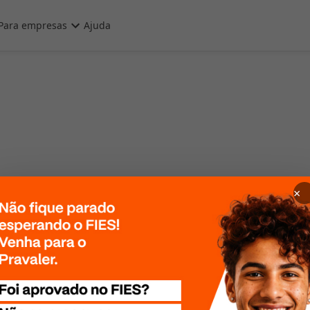
Para empresas
Ajuda
×
 Por favor, tente
te mais tarde!