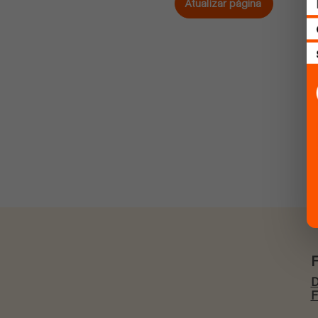
Atualizar página
D
F