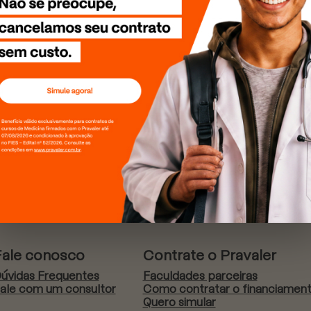
Fale conosco
Contrate o Pravaler
úvidas Frequentes
Faculdades parceiras
ale com um consultor
Como contratar o financiamen
Quero simular