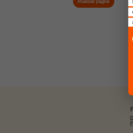
Atualizar página
D
F