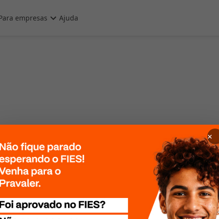
Para empresas
Ajuda
×
 Por favor, tente
te mais tarde!