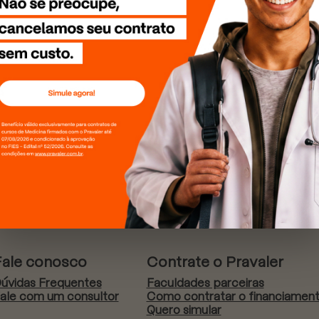
Fale conosco
Contrate o Pravaler
úvidas Frequentes
Faculdades parceiras
ale com um consultor
Como contratar o financiamen
Quero simular