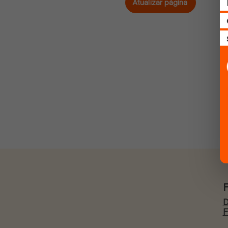
Atualizar página
D
F