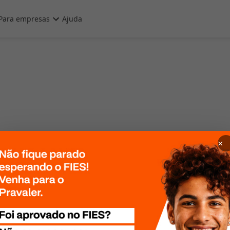
Para empresas
Ajuda
×
 Por favor, tente
te mais tarde!