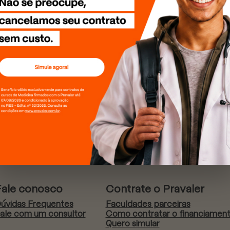
Fale conosco
Contrate o Pravaler
úvidas Frequentes
Faculdades parceiras
ale com um consultor
Como contratar o financiamen
Quero simular