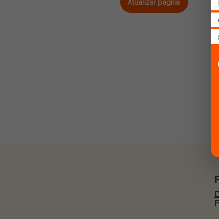
Atualizar página
D
F