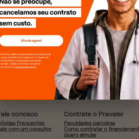
Fale conosco
Contrate o Pravaler
úvidas Frequentes
Faculdades parceiras
ale com um consultor
Como contratar o financiamen
Quero simular