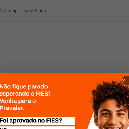
Para empresas
Ajuda
×
 Por favor, tente
te mais tarde!