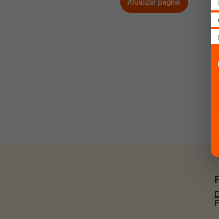
Atualizar página
D
F