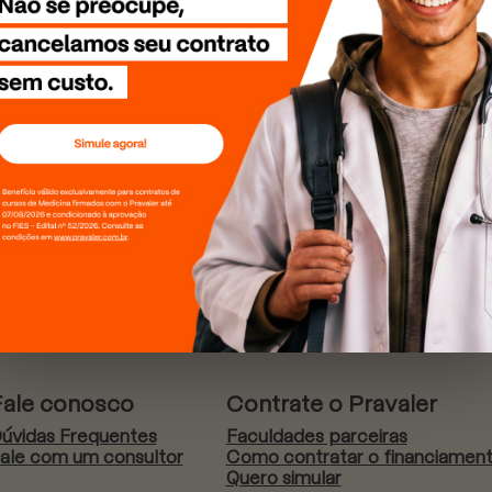
Fale conosco
Contrate o Pravaler
úvidas Frequentes
Faculdades parceiras
ale com um consultor
Como contratar o financiamen
Quero simular