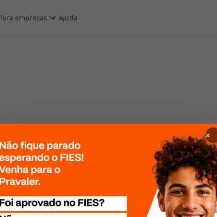
Para empresas
Ajuda
×
 Por favor, tente
te mais tarde!