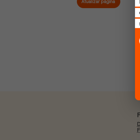
Atualizar página
D
F