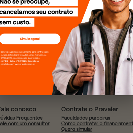
Fale conosco
Contrate o Pravaler
úvidas Frequentes
Faculdades parceiras
ale com um consultor
Como contratar o financiamen
Quero simular