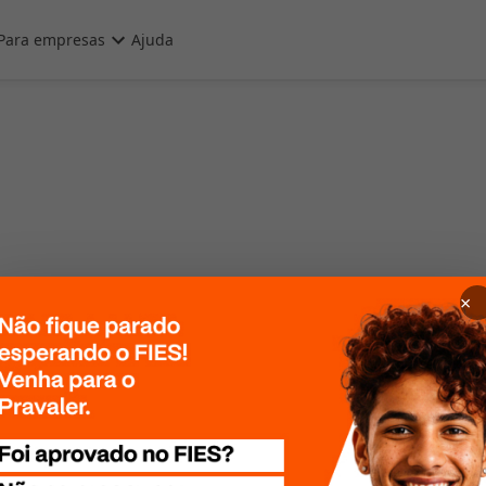
Para empresas
Ajuda
×
 Por favor, tente
te mais tarde!