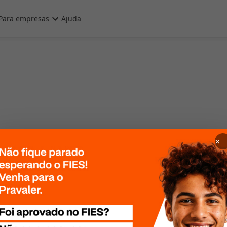
Para empresas
Ajuda
×
 Por favor, tente
te mais tarde!