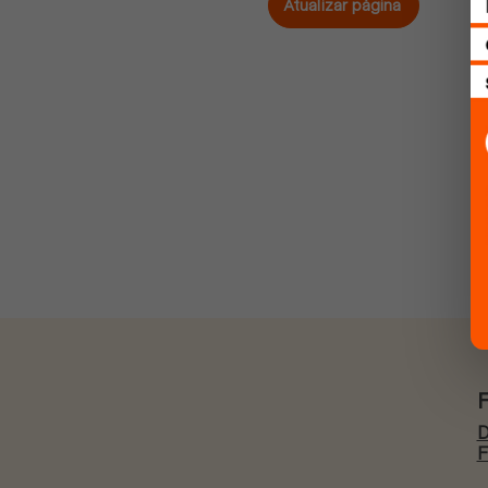
Atualizar página
D
F