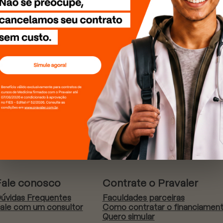
Fale conosco
Contrate o Pravaler
úvidas Frequentes
Faculdades parceiras
ale com um consultor
Como contratar o financiamen
Quero simular