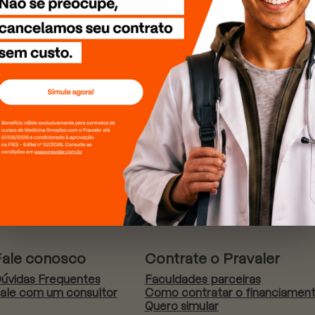
Fale conosco
Contrate o Pravaler
úvidas Frequentes
Faculdades parceiras
ale com um consultor
Como contratar o financiamen
Quero simular