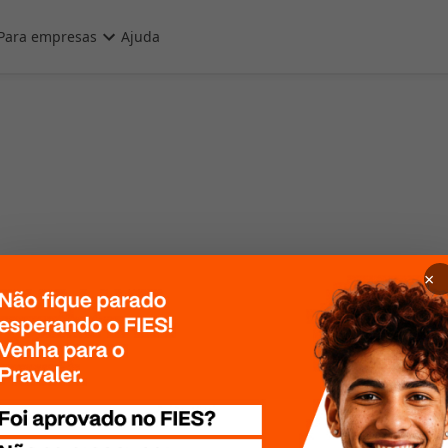
Para empresas
Ajuda
×
 Por favor, tente
te mais tarde!