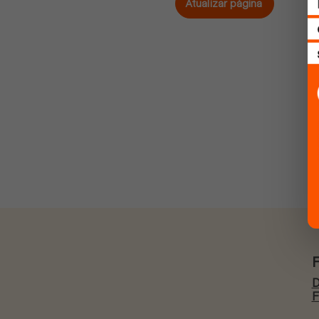
Atualizar página
D
F