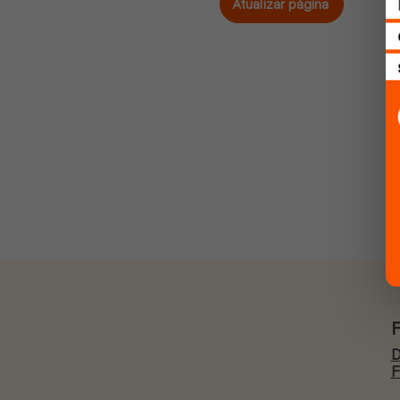
Atualizar página
D
F