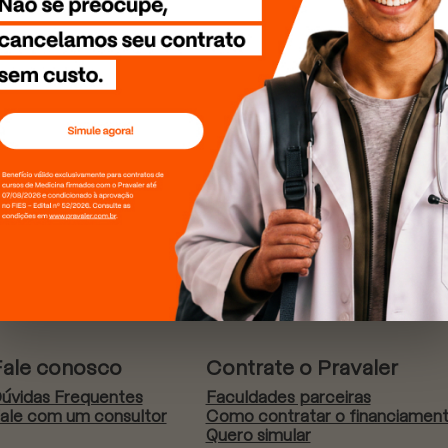
Fale conosco
Contrate o Pravaler
úvidas Frequentes
Faculdades parceiras
ale com um consultor
Como contratar o financiamen
Quero simular