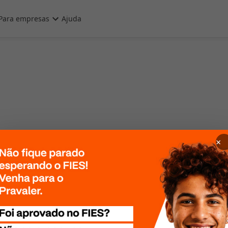
Para empresas
Ajuda
×
 Por favor, tente
te mais tarde!