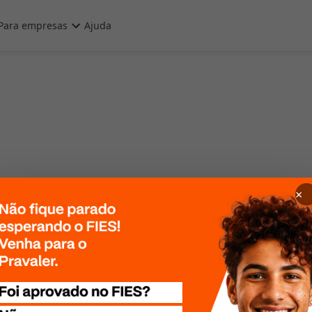
Para empresas
Ajuda
×
 Por favor, tente
te mais tarde!