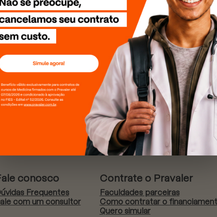
Fale conosco
Contrate o Pravaler
úvidas Frequentes
Faculdades parceiras
ale com um consultor
Como contratar o financiamen
Quero simular