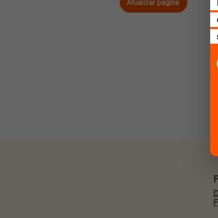
Atualizar página
D
F