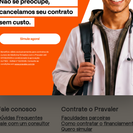
Fale conosco
Contrate o Pravaler
úvidas Frequentes
Faculdades parceiras
ale com um consultor
Como contratar o financiamen
Quero simular