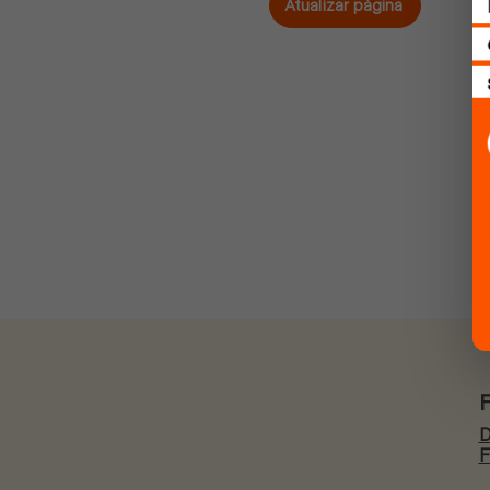
Atualizar página
D
F