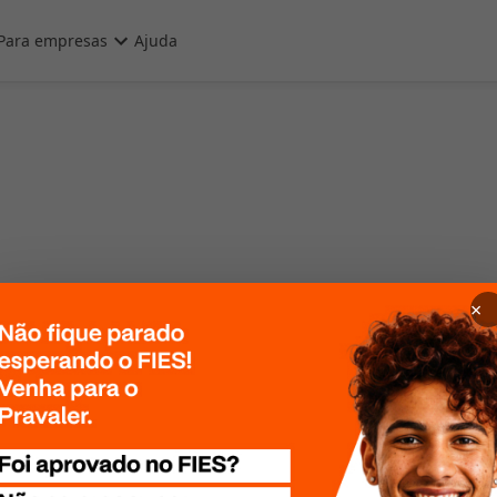
Para empresas
Ajuda
×
 Por favor, tente
te mais tarde!