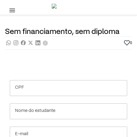
Pular para o conteúdo principal
21 de Julho, 2023
Na mídia
Por
Prasaber
Sem financiamento, sem diploma
0
CPF
Nome do estudante
E-mail