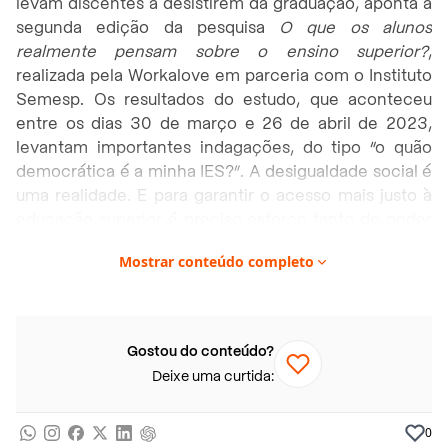
levam discentes a desistirem da graduação, aponta a
segunda edição da pesquisa
O que os alunos
realmente pensam sobre o ensino superior?
,
realizada pela Workalove em parceria com o Instituto
Semesp. Os resultados do estudo, que aconteceu
entre os dias 30 de março e 26 de abril de 2023,
levantam importantes indagações, do tipo “o quão
democrática é a minha IES?”. A desigualdade social é
uma realidade. E para garantir o acesso mais justo à
educação superior é preciso esforço tanto do poder
público quanto das organizações privadas.
Mostrar conteúdo completo
As dificuldades financeiras bateram à porta de Ariel
Fernandes no período em que se matriculou no curso
de Produção Audiovisual do Centro Universitário das
Gostou do conteúdo?
Faculdades Metropolitanas Unidas (FMU). Hoje, aos
Deixe uma curtida:
27 anos, o jovem conta que precisou trancar a
matrícula duas vezes e os motivos envolviam
dinheiro. Da primeira vez, após dar início aos estudos
0