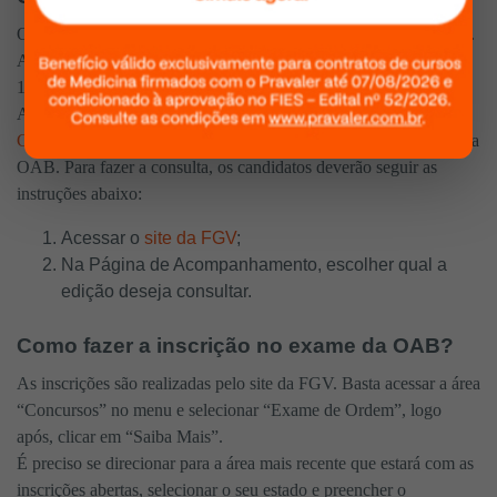
O resultado da OAB é divulgado após a conclusão de cada etapa.
Atualmente, o resultado definitivo foi divulgado no dia
19/09/2022.
A lista de aprovados fica disponível no
site oficial da Fundação
Getúlio Vargas
, banca responsável por todas as etapas da prova da
OAB. Para fazer a consulta, os candidatos deverão seguir as
instruções abaixo:
Acessar o
site da FGV
;
Na Página de Acompanhamento, escolher qual a
edição deseja consultar.
Como fazer a inscrição no exame da OAB?
As inscrições são realizadas pelo site da FGV. Basta acessar a área
“Concursos” no menu e selecionar “Exame de Ordem”, logo
após, clicar em “Saiba Mais”.
É preciso se direcionar para a área mais recente que estará com as
inscrições abertas, selecionar o seu estado e preencher o