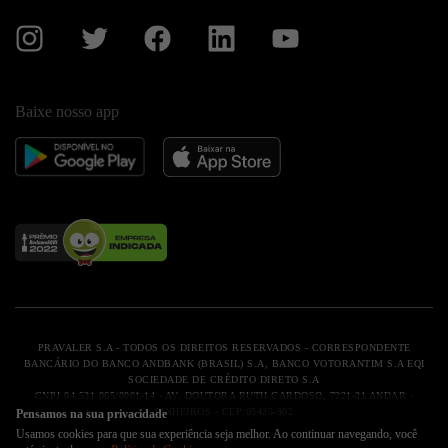
Políticas e Privacidade
Encontre sua universidade
Código de ética
instagram
twitter
facebook
linkedin
youtube
Formulário de Referência
Ajuda
Baixe nosso app
PRAVALER S.A - TODOS OS DIREITOS RESERVADOS - CORRESPONDENTE
BANCÁRIO DO BANCO ANDBANK (BRASIL) S.A, BANCO VOTORANTIM S.A EQI
SOCIEDADE DE CRÉDITO DIRETO S.A
CNPJ 04.531.065/0001-14 - AV. DOUTORA RUTH CARDOSO, 7221-21 ANDAR -
PINHEIROS - CEP:05425-902
Pensamos na sua privacidade
Usamos cookies para que sua experiência seja melhor. Ao continuar navegando, você