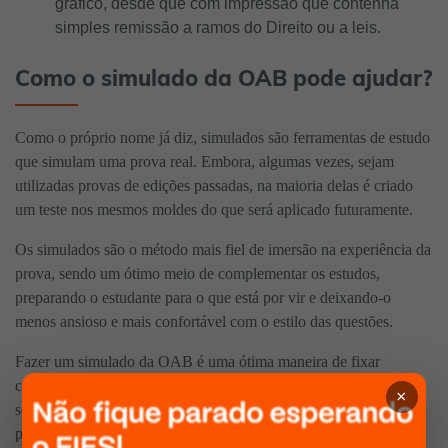
gráfico, desde que com impressão que contenha
simples remissão a ramos do Direito ou a leis.
Como o simulado da OAB pode ajudar?
Como o próprio nome já diz, simulados são ferramentas de estudo
que simulam uma prova real. Embora, algumas vezes, sejam
utilizadas provas de edições passadas, na maioria delas é criado
um teste nos mesmos moldes do que será aplicado futuramente.
Os simulados são o método mais fiel de imersão na experiência da
prova, sendo um ótimo meio de complementar os estudos,
preparando o estudante para o que está por vir e deixando-o
menos ansioso e mais confortável com o estilo das questões.
Fazer um simulado da OAB é uma ótima maneira de fixar
conteúdos e se preparar para o momento real da prova. Mesmo
×
sendo algo mais puxado, vale super a pena realizar simulados,
pelo menos duas vezes no mês.