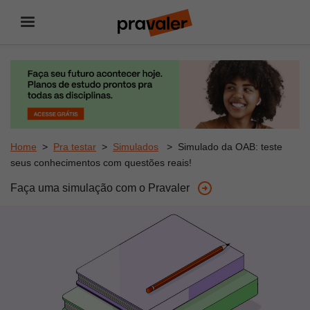
Filtre resultados por
todos os estados
O Pravaler
Home
>
Pra testar
>
Simulados
> Simulado da OAB: teste
Procurar por:
seus conhecimentos com questões reais!
Para estudantes
Faça uma simulação com o Pravaler
Universidades mais buscadas
Links mais buscados
Para empresas
Ajuda