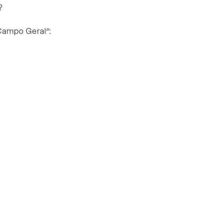
?
“Campo Geral”: