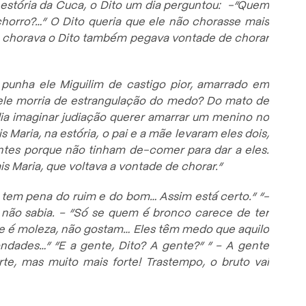
a estória da Cuca, o Dito um dia perguntou: -“Quem
horro?…” O Dito queria que ele não chorasse mais
 chorava o Dito também pegava vontade de chorar
 punha ele Miguilim de castigo pior, amarrado em
 ele morria de estrangulação do medo? Do mato de
ia imaginar judiação querer amarrar um menino no
Maria, na estória, o pai e a mãe levaram eles dois,
ntes porque não tinham de-comer para dar a eles.
is Maria, que voltava a vontade de chorar.”
 tem pena do ruim e do bom… Assim está certo.” “-
 não sabia. – “Só se quem é bronco carece de ter
e é moleza, não gostam… Eles têm medo que aquilo
ades…” “E a gente, Dito? A gente?” ” – A gente
rte, mas muito mais forte! Trastempo, o bruto vai