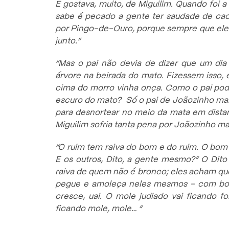
E gostava, muito, de Miguilim. Quando foi 
sabe é pecado a gente ter saudade de cac
por Pingo-de-Ouro, porque sempre que ele
junto.”
“Mas o pai não devia de dizer que um dia
árvore na beirada do mato. Fizessem isso,
cima do morro vinha onça. Como o pai pod
escuro do mato? Só o pai de Joãozinho mais 
para desnortear no meio da mata em dista
Miguilim sofria tanta pena por Joãozinho ma
“O ruim tem raiva do bom e do ruim. O bom
E os outros, Dito, a gente mesmo?” O Dito
raiva de quem não é bronco; eles acham qu
pegue e amoleça neles mesmos – com bond
cresce, uai. O mole judiado vai ficando fo
ficando mole, mole… “