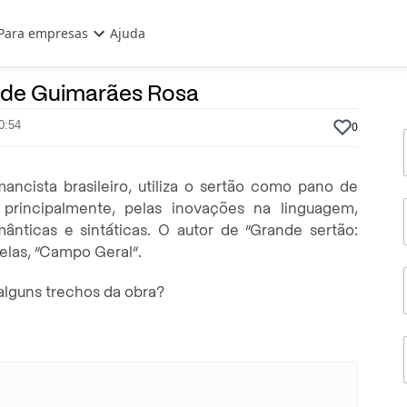
Para empresas
Ajuda
22 de Janeiro, 2024
Por
Prasaber
o de Guimarães Rosa
0:54
0
ncista brasileiro, utiliza o sertão como pano de
principalmente, pelas inovações na linguagem,
ânticas e sintáticas. O autor de “Grande sertão:
 elas, “Campo Geral”.
 alguns trechos da obra?