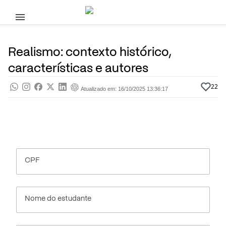
Pular para o conteúdo principal
2 de Julho, 2025
Dicas de Estudo
Pra saber
Por
Prasaber
Realismo: contexto histórico,
características e autores
22
Atualizado em: 16/10/2025 13:36:17
CPF
Nome do estudante