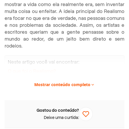
mostrar a vida como ela realmente era, sem inventar
muita coisa ou enfeitar. A ideia principal do Realismo
era focar no que era de verdade, nas pessoas comuns
e nos problemas da sociedade. Assim, os artistas e
escritores queriam que a gente pensasse sobre o
mundo ao redor, de um jeito bem direto e sem
rodeios.
Neste artigo você vai encontrar:
O que foi o Realismo?
Contexto Histórico do Realismo
Mostrar conteúdo completo
Características do Realismo na Literatura
Objetividade e Verossimilhança
Crítica Social e Psicológica
Gostou do conteúdo?
Deixe uma curtida:
Linguagem Direta e Descritiva