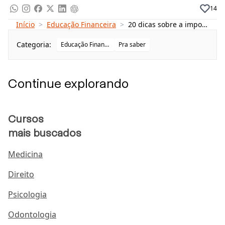
que você comece a organizar suas finanças e seja
14
capaz de fazer dessa organização um diferencial para
Início
>
Educação Financeira
>
20 dicas sobre a importância da educação financeira para jovens
uma melhor qualidade de vida. Pensando nisso, neste
artigo a gente vai te ajudar a entender como funciona
Categoria:
Educação Financeira
Pra saber
e qual é a importância da educação financeira para
jovens, além de dar algumas dicas valiosas!
Continue explorando
Neste artigo você vai encontrar:
O que é educação financeira?
Cursos
Qual a importância da educação financeira para
mais buscados
jovens?
Medicina
O que é educação financeira nas escolas?
Por que é importante estudar educação
Direito
financeira?
Psicologia
Onde estudar educação financeira?
Odontologia
Dicas de finanças para jovens