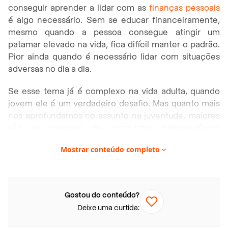
conseguir aprender a lidar com as
finanças pessoais
é algo necessário. Sem se educar financeiramente,
mesmo quando a pessoa consegue atingir um
patamar elevado na vida, fica difícil manter o padrão.
Pior ainda quando é necessário lidar com situações
adversas no dia a dia.
Se esse tema já é complexo na vida adulta, quando
jovem ele é um verdadeiro desafio. Mas quanto mais
nos aprofundamos no assunto na juventude, maiores
são as chances de conquistar independência
financeira cedo e, mais do que isso, evitamos entrar
Mostrar conteúdo completo
no mundo do superendividamento, muito frequente
entre os jovens.
Quando se fala em dinheiro é fundamental saber o
Gostou do conteúdo?
que fazer para que isso não se torne um problema.
Deixe uma curtida:
Nesse sentido, nada melhor do que conhecer
algumas práticas tidas como as mais indicadas para