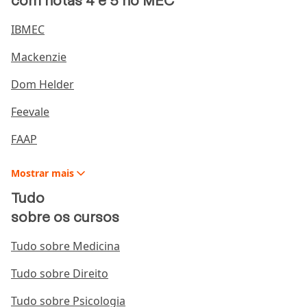
com notas 4 e 5 no MEC
Repense seu lazer
IBMEC
Renegocie eventuais dívidas
Mackenzie
Pare de se endividar
Conheça o poder dos juros
Dom Helder
Seja disciplinado
Feevale
Use o tempo a seu favor
FAAP
Livros de educação financeira para jovens
Mostrar
mais
O investidor inteligente
Tudo
Os segredos da mente milionária
sobre os cursos
O homem mais rico da Babilônia
O poder do hábito – por que fazemos o que
Tudo sobre Medicina
fazemos na vida e nos negócios
Tudo sobre Direito
Os axiomas de Zurique
Tudo sobre Psicologia