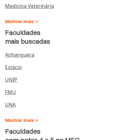
Medicina Veterinária
Comece com a autoavaliação
Coloque tudo no papel
Mostrar
mais
Saiba fazer o seu planejamento
Faculdades
Seja realista
mais buscadas
Trabalhe com um cronograma
Anhanguera
Comece a investir
Estácio
Invista com critérios
Aprenda a cortar gastos
UNIP
Trabalhe com métodos
FMU
Sofistique a sua organização
UNA
Explore suas possibilidades
Faça parcerias
Mostrar
mais
Aprenda a preparar sua própria comida
Faculdades
Crie soluções para complementar a renda