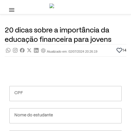
Pular para o conteúdo principal
4 de Novembro, 2020
Educação Financeira
Pra saber
Por
Prasaber
20 dicas sobre a importância da
educação financeira para jovens
14
Atualizado em: 02/07/2024 20:26:19
CPF
Nome do estudante