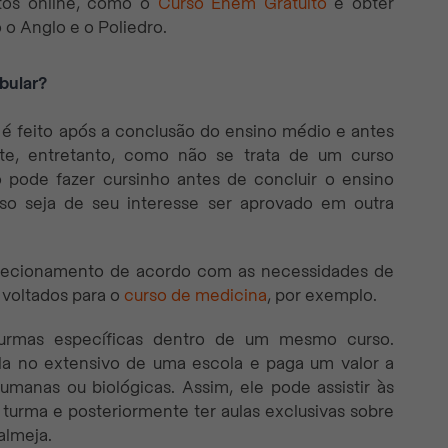
itos online, como o
Curso Enem Gratuito
e obter
o Anglo e o Poliedro.
bular?
 é feito após a conclusão do ensino médio e antes
nte, entretanto, como não se trata de um curso
o pode fazer cursinho antes de concluir o ensino
aso seja de seu interesse ser aprovado em outra
irecionamento de acordo com as necessidades de
 voltados para o
curso de medicina
, por exemplo.
urmas específicas dentro de um mesmo curso.
ula no extensivo de uma escola e paga um valor a
umanas ou biológicas. Assim, ele pode assistir às
 turma e posteriormente ter aulas exclusivas sobre
almeja.