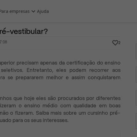
Para empresas
Ajuda
15 de Agosto, 2019
Por
Prasaber
é-vestibular?
7:08
2
perior precisam apenas da certificação do ensino
seletivos. Entretanto, eles podem recorrer aos
para se prepararem melhor e assim conquistarem
nhos que hoje eles são procurados por diferentes
e fizeram o ensino médio com qualidade em boas
 não o fizeram. Saiba mais sobre um cursinho pré-
uado para os seus interesses.