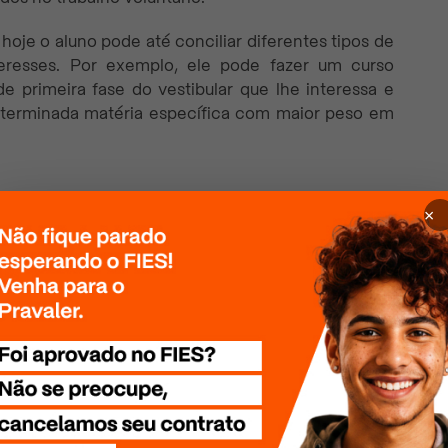
hoje o aluno pode até conciliar diferentes tipos de
eresses. Por exemplo, ele pode fazer um curso
e primeira fase do vestibular que lhe interessa e
eterminada matéria específica com maior peso em
e digital, talvez a mais conhecida seja o site
×
 permite a preparação direcionada do aluno para o
i, uma plataforma mais focada na otimização de
o aluno. Assim, ele pode personalizar seus estudos
r para concursos específicos com maior qualidade.
de seus planos completos para Enem e demais
o e reforço escolar.