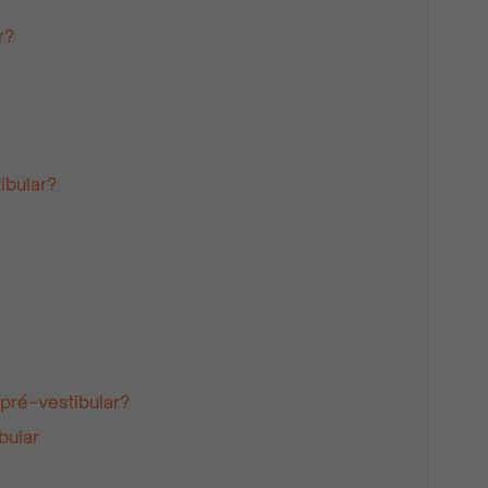
r?
ibular?
pré-vestibular?
bular