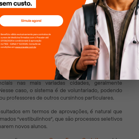
 mais de 400 nos principais processos seletivos
e intensivo, Medicina, ITA-IME, entre outras, são
sponsáveis por tornar mais fácil o processo de
 como os organizados por estudantes de grandes
o da Poli USP, um projeto sem fins lucrativos que
m três unidades na cidade de São Paulo, tendo uma
enciais nas mais variadas cidades, geralmente
 Nesse caso, o sistema é de voluntariado, podendo
u professores de outros cursinhos particulares.
ultados em termos de aprovações, é natural que
mados “vestibulinhos”, que são processos seletivos
onarem novos alunos.