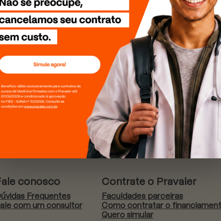
Fale conosco
Contrate o Pravaler
úvidas Frequentes
Faculdades parceiras
ale com um consultor
Como contratar o financiamen
Quero simular