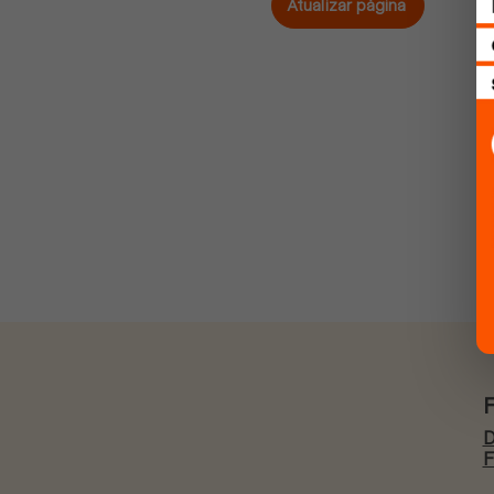
Atualizar página
D
F