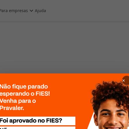
Para empresas
Ajuda
×
 Por favor, tente
te mais tarde!