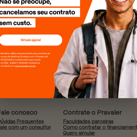
Fale conosco
Contrate o Pravaler
úvidas Frequentes
Faculdades parceiras
ale com um consultor
Como contratar o financiamen
Quero simular