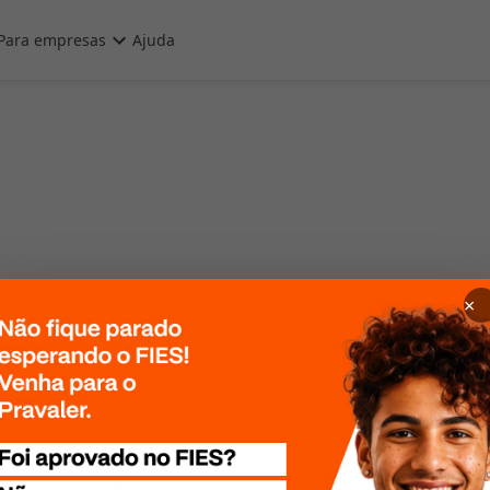
Para empresas
Ajuda
×
 Por favor, tente
te mais tarde!