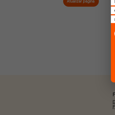
Atualizar página
D
F