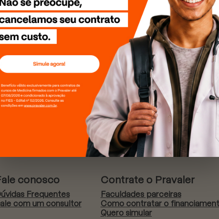
Fale conosco
Contrate o Pravaler
úvidas Frequentes
Faculdades parceiras
ale com um consultor
Como contratar o financiamen
Quero simular