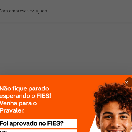
Para empresas
Ajuda
×
 Por favor, tente
te mais tarde!