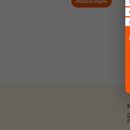
Atualizar página
D
F