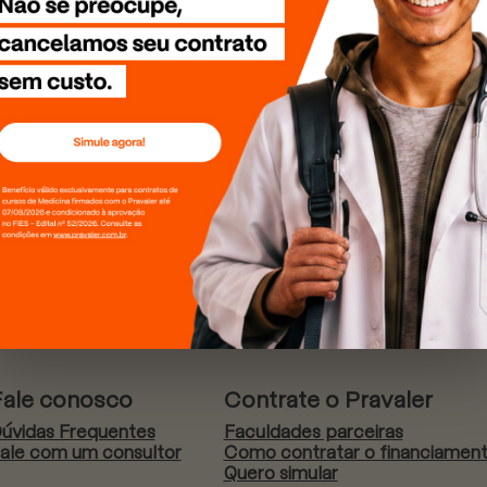
Fale conosco
Contrate o Pravaler
úvidas Frequentes
Faculdades parceiras
ale com um consultor
Como contratar o financiamen
Quero simular