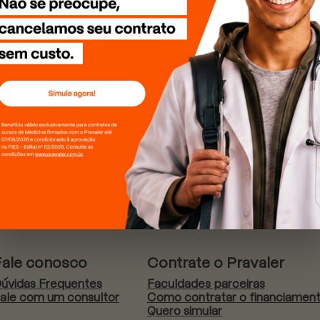
Fale conosco
Contrate o Pravaler
úvidas Frequentes
Faculdades parceiras
ale com um consultor
Como contratar o financiamen
Quero simular