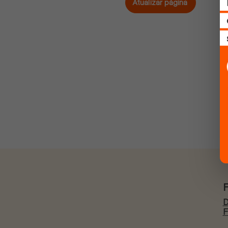
Atualizar página
D
F