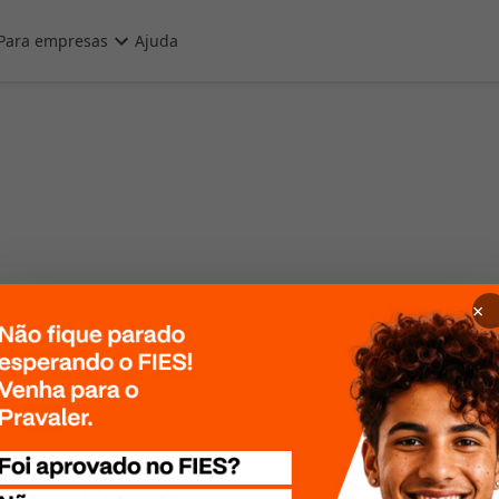
Para empresas
Ajuda
×
 Por favor, tente
te mais tarde!