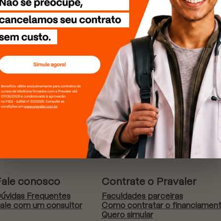
Fale conosco
Contrate o Pravaler
úvidas Frequentes
Faculdades parceiras
ale com um consultor
Como contratar o financiamen
Quero simular