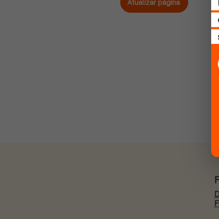
Atualizar página
D
F