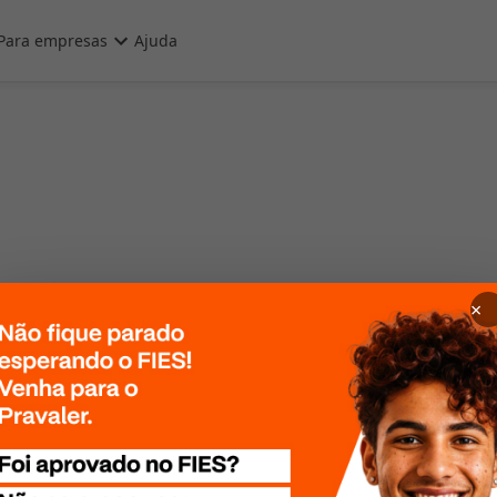
Para empresas
Ajuda
×
 Por favor, tente
te mais tarde!