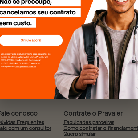
Fale conosco
Contrate o Pravaler
úvidas Frequentes
Faculdades parceiras
ale com um consultor
Como contratar o financiamen
Quero simular