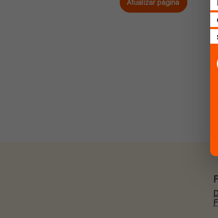
Atualizar página
D
F