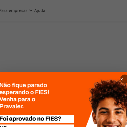
Para empresas
Ajuda
×
 Por favor, tente
te mais tarde!