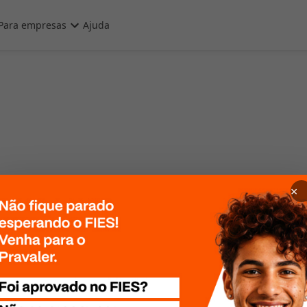
Para empresas
Ajuda
×
 Por favor, tente
te mais tarde!