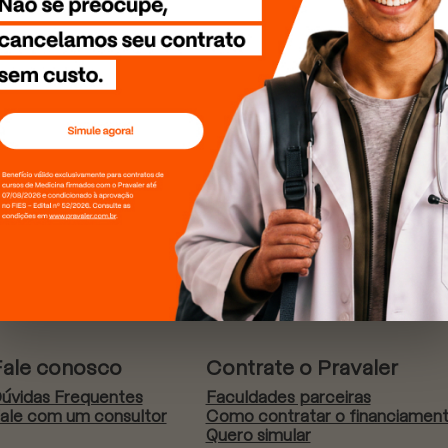
Fale conosco
Contrate o Pravaler
úvidas Frequentes
Faculdades parceiras
ale com um consultor
Como contratar o financiamen
Quero simular