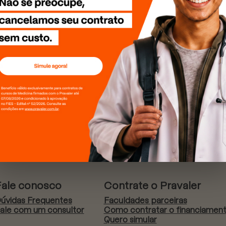
Fale conosco
Contrate o Pravaler
úvidas Frequentes
Faculdades parceiras
ale com um consultor
Como contratar o financiamen
Quero simular