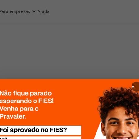
Para empresas
Ajuda
×
 Por favor, tente
te mais tarde!