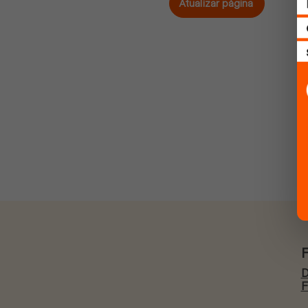
Atualizar página
D
F